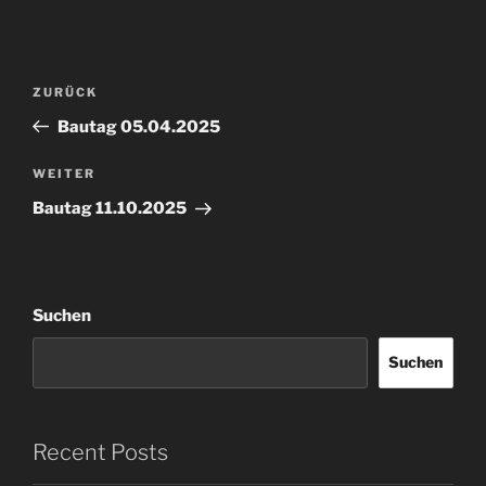
Beitragsnavigation
Vorheriger
ZURÜCK
Beitrag
Bautag 05.04.2025
Nächster
WEITER
Beitrag
Bautag 11.10.2025
Suchen
Suchen
Recent Posts