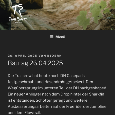
Zum
Inhalt
springen
TRAILRIDERZ EINBECK E.V.
Mountainbike Verein in Einbeck
Menü
VERÖFFENTLICHT
26. APRIL 2025
VON
BJOERN
AM
Bautag 26.04.2025
Die Trailcrew hat heute noch DH Casepads
festgeschraubt und Hasendraht getackert. Den
Wegübersprung im unteren Teil der DH nachgeshaped.
Ein neuer Anlieger nach dem Drop hinter der Sharkfin
ist entstanden. Schotter gefegt und weitere
Ausbesserungsarbeiten auf der Freeride, der Jumpline
und dem Flowtrail.