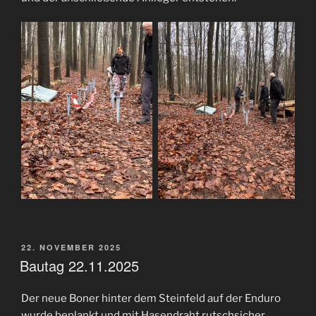
VERÖFFENTLICHT
22. NOVEMBER 2025
AM
Bautag 22.11.2025
Der neue Boner hinter dem Steinfeld auf der Enduro
wurde beplankt und mit Hasendraht rutschsicher