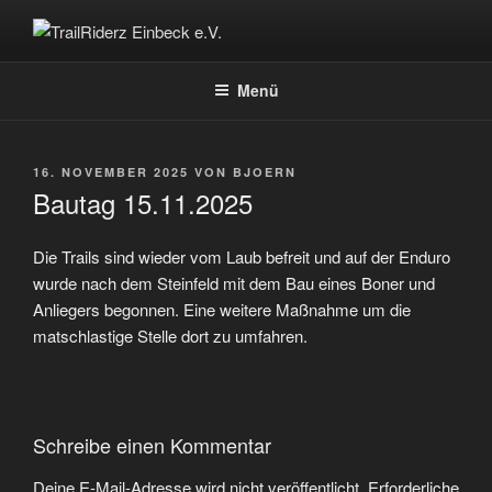
Zum
Inhalt
TRAILRIDERZ EINBECK E.V.
Mountainbike Verein in Einbeck
springen
Menü
VERÖFFENTLICHT
16. NOVEMBER 2025
VON
BJOERN
AM
Bautag 15.11.2025
Die Trails sind wieder vom Laub befreit und auf der Enduro
wurde nach dem Steinfeld mit dem Bau eines Boner und
Anliegers begonnen. Eine weitere Maßnahme um die
matschlastige Stelle dort zu umfahren.
Schreibe einen Kommentar
Deine E-Mail-Adresse wird nicht veröffentlicht.
Erforderliche