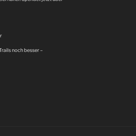
r
rails noch besser –