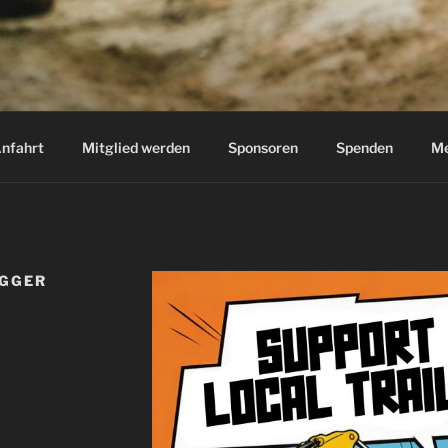
RZ EINBECK E.V.
k
nfahrt
Mitglied werden
Sponsoren
Spenden
Me
AGGER