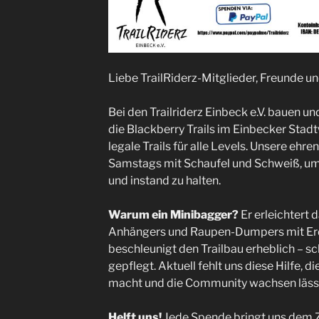
Liebe TrailRiderz-Mitglieder, Freunde 
Bei den Trailriderz Einbeck e.V. bauen un
die Blackberry Trails im Einbecker Stadt
legale Trails für alle Levels. Unsere ehr
Samstags mit Schaufel und Schweiß, um 
und instand zu halten.
Warum ein Minibagger?
Er erleichtert
Anhängers und Raupen-Dumpers mit Erd
beschleunigt den Trailbau erheblich – sc
gepflegt. Aktuell fehlt uns diese Hilfe, di
macht und die Community wachsen lässt
Helft uns!
Jede Spende bringt uns dem Zi