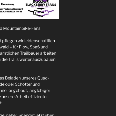
und Mountainbike-Fans!
d pflegen wir leidenschaftlich
wald – für Flow, Spaß und
enamtlichen Trailbauer arbeiten
die Trails weiter auszubauen
 das Beladen unseres Quad-
e oder Schotter und
hneller gebaut, langlebiger
e unsere Arbeit effizienter
.​
el näher. Spendet jetzt über